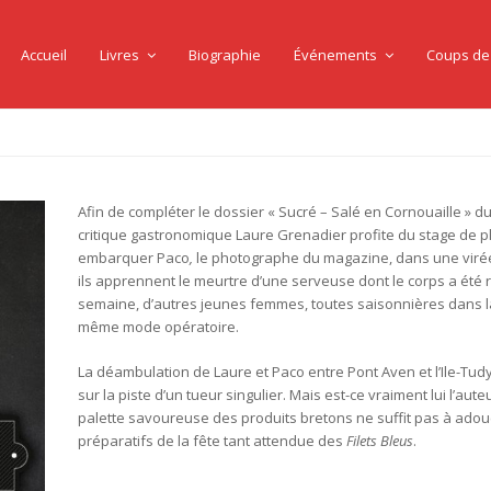
Accueil
Livres
Biographie
Événements
Coups de
Afin de compléter le dossier « Sucré – Salé en Cornouaille »
critique gastronomique Laure Grenadier profite du stage de p
embarquer Paco
,
le photographe du magazine, dans une virée
ils apprennent le meurtre d’une serveuse dont le corps a été 
semaine, d’autres jeunes femmes, toutes saisonnières dans la
même mode opératoire.
La déambulation de Laure et Paco entre Pont Aven et l’Ile-Tudy
sur la piste d’un tueur singulier. Mais est-ce vraiment lui l’aut
palette savoureuse des produits bretons ne suffit pas à adouci
préparatifs de la fête tant attendue des
Filets Bleus
.