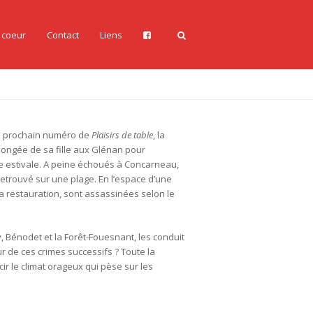
 coeur
Contact
Liens
 du prochain numéro de
Plaisirs de table
, la
longée de sa fille aux Glénan pour
 estivale. A peine échoués à Concarneau,
retrouvé sur une plage. En l’espace d’une
 restauration, sont assassinées selon le
, Bénodet et la Forêt-Fouesnant, les conduit
eur de ces crimes successifs ? Toute la
r le climat orageux qui pèse sur les